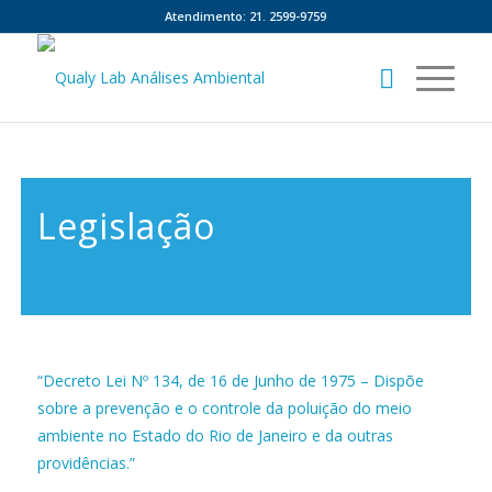
Atendimento: 21. 2599-9759
Legislação
“Decreto Lei Nº 134, de 16 de Junho de 1975 – Dispõe
sobre a prevenção e o controle da poluição do meio
ambiente no Estado do Rio de Janeiro e da outras
providências.”